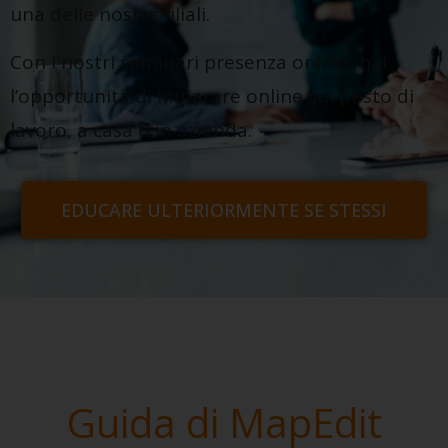
una delle nostre filiali.
Con i nostri seminari presenza online, hai
l’opportunità di imparare online sul posto di
lavoro, a casa o in azienda.
EDUCARE ULTERIORMENTE SE STESSI
Guida di MapEdit