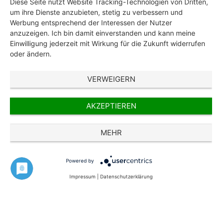
hinaus und setzen einen zusätzlichen
Diese Seite nutzt Website Tracking-Technologien von Dritten,
um ihre Dienste anzubieten, stetig zu verbessern und
Fokus auf das „Wo“.
Werbung entsprechend der Interessen der Nutzer
anzuzeigen. Ich bin damit einverstanden und kann meine
Mit unseren maßgeschneiderten
Einwilligung jederzeit mit Wirkung für die Zukunft widerrufen
Lösungen bieten wir für nahezu jeden
oder ändern.
Anwendungsfall praxisorientierte
Lösungen. Vom Vollerfassungs-
VERWEIGERN
Arbeitsplatz über eine praktische
Auskunft bis hin zu mobilen Lösungen
AKZEPTIEREN
wie Apps und Portalen.
MEHR
Powered by
Unsere Kunden
Impressum
|
Datenschutzerklärung
Kommunale Kunden, Ver- und Entsorger
sowie Industriefirmen setzen mit MuM
MapEdit erfolgreich neue