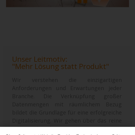
Unser Leitmotiv:
"Mehr Lösung statt Produkt"
Wir verstehen die einzigartigen
Anforderungen und Erwartungen jeder
Branche. Die Verknüpfung großer
Datenmengen mit räumlichem Bezug
bildet die Grundlage für eine erfolgreiche
Digitalisierung. Wir gehen über das reine
Wissen über das „Wer“, „Was“ und „Wie“