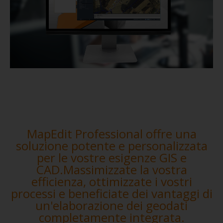
MapEdit Professional offre una
soluzione potente e personalizzata
per le vostre esigenze GIS e
CAD.Massimizzate la vostra
efficienza, ottimizzate i vostri
processi e beneficiate dei vantaggi di
un'elaborazione dei geodati
completamente integrata.